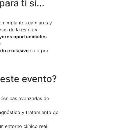
ara ti si...
n implantes capilares y
as de la estética.
ayores oportunidades
a.
nto exclusivo
solo por
s este evento?
técnicas avanzadas de
agnóstico y tratamiento de
n entorno clínico real.