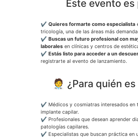
Este evento es p
✔️
Quieres formarte como especialista
e
tricología, una de las áreas más demandad
✔️
Buscas un futuro profesional con m
laborales
en clínicas y centros de estétic
✔️
Estás listo para acceder a un descue
registrarte al evento de lanzamiento.
🧑‍⚕️ ¿Para quién e
✔️ Médicos y cosmiatras interesados en 
implante capilar.
✔️ Profesionales que desean aprender di
patologías capilares.
✔️ Especialistas que buscan práctica en u